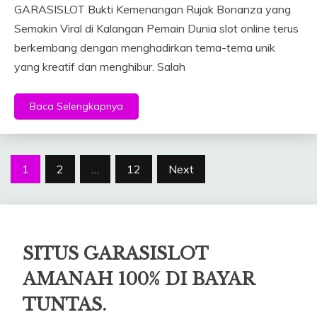
GARASISLOT Bukti Kemenangan Rujak Bonanza yang
Semakin Viral di Kalangan Pemain Dunia slot online terus
berkembang dengan menghadirkan tema-tema unik
yang kreatif dan menghibur. Salah
Baca Selengkapnya
Posts
1
2
…
12
Next
pagination
SITUS GARASISLOT
AMANAH 100% DI BAYAR
TUNTAS.