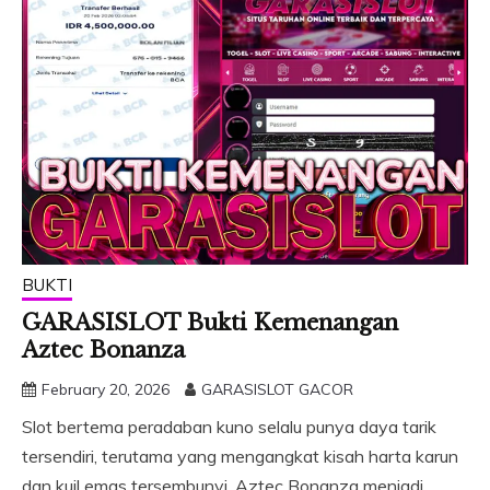
BUKTI
GARASISLOT Bukti Kemenangan
Aztec Bonanza
February 20, 2026
GARASISLOT GACOR
Slot bertema peradaban kuno selalu punya daya tarik
tersendiri, terutama yang mengangkat kisah harta karun
dan kuil emas tersembunyi. Aztec Bonanza menjadi