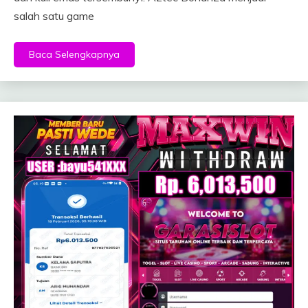
salah satu game
Baca Selengkapnya