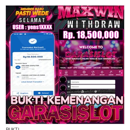
BUKTI