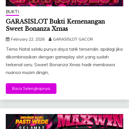
BUKTI
GARASISLOT Bukti Kemenangan
Sweet Bonanza Xmas
February 22, 2026
GARASISLOT GACOR
Tema Natal selalu punya daya tarik tersendiri, apalagi jika
dikombinasikan dengan gameplay slot yang sudah
terkenal seru. Sweet Bonanza Xmas hadir membawa
nuansa musim dingin,
Baca Selengkapnya