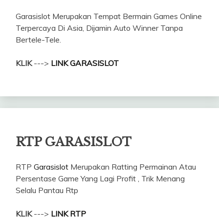
Garasislot Merupakan Tempat Bermain Games Online
Terpercaya Di Asia, Dijamin Auto Winner Tanpa
Bertele-Tele.
KLIK
--->
LINK GARASISLOT
RTP GARASISLOT
RTP
Garasislot
Merupakan Ratting Permainan Atau
Persentase Game Yang Lagi Profit , Trik Menang
Selalu Pantau Rtp
KLIK
--->
LINK RTP