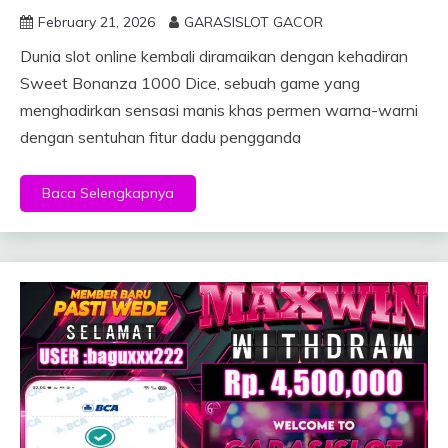
February 21, 2026
GARASISLOT GACOR
Dunia slot online kembali diramaikan dengan kehadiran
Sweet Bonanza 1000 Dice, sebuah game yang
menghadirkan sensasi manis khas permen warna-warni
dengan sentuhan fitur dadu pengganda
Baca Selengkapnya