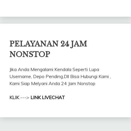
PELAYANAN 24 JAM
NONSTOP
Jika Anda Mengalami Kendala Seperti Lupa
Username, Depo Pending,Dll Bisa Hubungi Kami ,
Kami Siap Melyani Anda 24 Jam Nonstop
KLIK
--->
LINK LIVECHAT