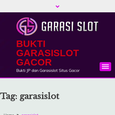
Skip
to
content
BUKTI
GARASISLOT
GACOR
Bukti JP dan Garasislot Situs Gacor
Tag:
garasislot