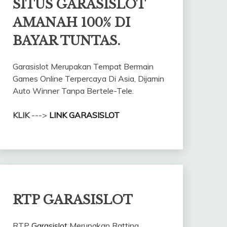
SITUS GARASISLOT
AMANAH 100% DI
BAYAR TUNTAS.
Garasislot Merupakan Tempat Bermain
Games Online Terpercaya Di Asia, Dijamin
Auto Winner Tanpa Bertele-Tele.
KLIK
--->
LINK GARASISLOT
RTP GARASISLOT
RTP
Garasislot
Merupakan Ratting