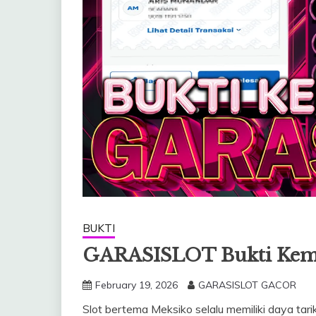
BUKTI
GARASISLOT Bukti Kem
February 19, 2026
GARASISLOT GACOR
Slot bertema Meksiko selalu memiliki daya tar