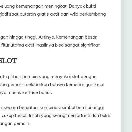
ga peluang kemenangan meningkat. Banyak bukti
di saat putaran gratis aktif dan wild berkembang
engah hingga tinggi. Artinya, kemenangan besar
fitur utama aktif, hasilnya bisa sangat signifikan.
ISLOT
atu pilihan pemain yang menyukai slot dengan
erapa pemain melaporkan bahwa kemenangan kecil
nya masuk ke fase bonus.
 secara beruntun, kombinasi simbol bernilai tinggi
up besar. Inilah yang sering menjadi inti dari bukti
langan pemain.