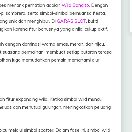
ses menarik perhatian adalah
Wild Bandito
. Dengan
opi sombrero, serta simbol-simbol bernuansa fiesta,
ang unik dan menghibur. Di
GARASISLOT
, bukti
kan karena fitur bonusnya yang dinilai cukup aktif.
ah dengan dominasi warna emas, merah, dan hijau.
t suasana permainan, membuat setiap putaran terasa
rlebihan juga memudahkan pemain memahami alur
h fitur expanding wild. Ketika simbol wild muncul
 meluas dan menutupi gulungan, meningkatkan peluang
ipicu melalui simbol scatter. Dalam fase ini, simbol wild