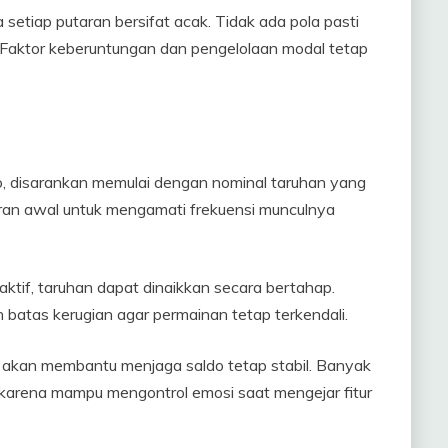
setiap putaran bersifat acak. Tidak ada pola pasti
. Faktor keberuntungan dan pengelolaan modal tetap
, disarankan memulai dengan nominal taruhan yang
ran awal untuk mengamati frekuensi munculnya
ktif, taruhan dapat dinaikkan secara bertahap.
atas kerugian agar permainan tetap terkendali.
ru akan membantu menjaga saldo tetap stabil. Banyak
karena mampu mengontrol emosi saat mengejar fitur