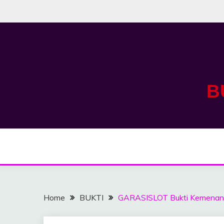
Skip
to
content
B
Home
BUKTI
GARASISLOT Bukti Kemenang