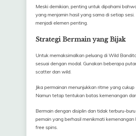
Meski demikian, penting untuk dipahami bahwa 
yang menjamin hasil yang sama di setiap sesi
menjadi elemen penting.
Strategi Bermain yang Bijak
Untuk memaksimalkan peluang di Wild Bandito
sesuai dengan modal. Gunakan beberapa puta
scatter dan wild.
Jika permainan menunjukkan ritme yang cukup a
Namun tetap tentukan batas kemenangan dan b
Bermain dengan disiplin dan tidak terburu-bu
pemain yang berhasil menikmati kemenangan 
free spins.