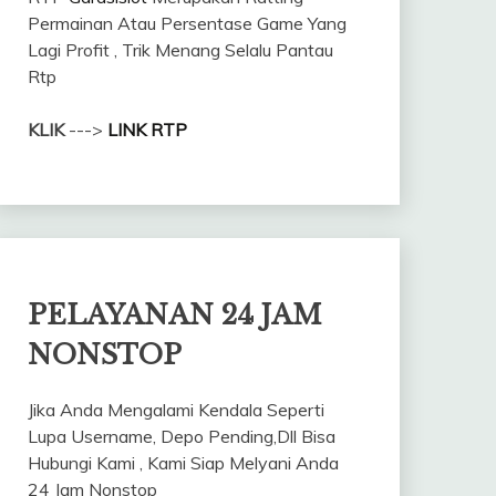
Permainan Atau Persentase Game Yang
Lagi Profit , Trik Menang Selalu Pantau
Rtp
KLIK
--->
LINK RTP
PELAYANAN 24 JAM
NONSTOP
Jika Anda Mengalami Kendala Seperti
Lupa Username, Depo Pending,Dll Bisa
Hubungi Kami , Kami Siap Melyani Anda
24 Jam Nonstop