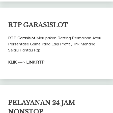
RTP GARASISLOT
RTP
Garasislot
Merupakan Ratting Permainan Atau
Persentase Game Yang Lagi Profit , Trik Menang
Selalu Pantau Rtp
KLIK
--->
LINK RTP
PELAYANAN 24 JAM
NONSTOP