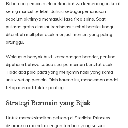
Beberapa pemain melaporkan bahwa kemenangan kecil
sering muncul terlebih dahulu sebagai pemanasan
sebelum akhirnya memasuki fase free spins. Saat
putaran gratis dimulai, kombinasi simbol bernilai tinggi
ditambah multiplier acak menjadi momen yang paling
ditunggu.
Walaupun banyak bukti kemenangan beredar, penting
dipahami bahwa setiap sesi permainan bersifat acak.
Tidak ada pola pasti yang menjamin hasil yang sama
untuk setiap pemain. Oleh karena itu, manajemen modal
tetap menjadi faktor penting.
Strategi Bermain yang Bijak
Untuk memaksimalkan peluang di Starlight Princess,
disarankan memulai dengan taruhan yang sesuai