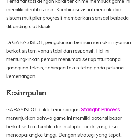
Tema fantasi dengan karakter anime membuat game ini
memiliki identitas unik. Kombinasi visual menarik dan
sistem multiplier progresif memberikan sensasi berbeda
dibanding slot klasik.
Di GARASISLOT, pengalaman bermain semakin nyaman
berkat sistem yang stabil dan responsif. Hal ini
memungkinkan pemain menikmati setiap fitur tanpa
gangguan teknis, sehingga fokus tetap pada peluang
kemenangan.
Kesimpulan
GARASISLOT bukti kemenangan
Starlight Princess
menunjukkan bahwa game ini memiliki potensi besar
berkat sistem tumble dan multiplier acak yang bisa
mencapai angka tinggi. Dengan strategi yang tepat,