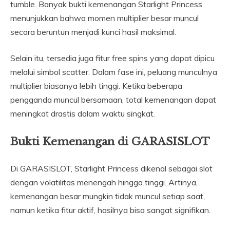
tumble. Banyak bukti kemenangan Starlight Princess
menunjukkan bahwa momen multiplier besar muncul
secara beruntun menjadi kunci hasil maksimal.
Selain itu, tersedia juga fitur free spins yang dapat dipicu
melalui simbol scatter. Dalam fase ini, peluang munculnya
multiplier biasanya lebih tinggi. Ketika beberapa
pengganda muncul bersamaan, total kemenangan dapat
meningkat drastis dalam waktu singkat.
Bukti Kemenangan di GARASISLOT
Di GARASISLOT, Starlight Princess dikenal sebagai slot
dengan volatilitas menengah hingga tinggi. Artinya,
kemenangan besar mungkin tidak muncul setiap saat,
namun ketika fitur aktif, hasilnya bisa sangat signifikan.