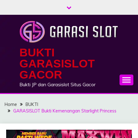
Skip
to
content
BUKTI
GARASISLOT
GACOR
Bukti JP dan Garasislot Situs Gacor
Home
BUKTI
GARASISLOT Bukti Kemenangan Starlight Princess