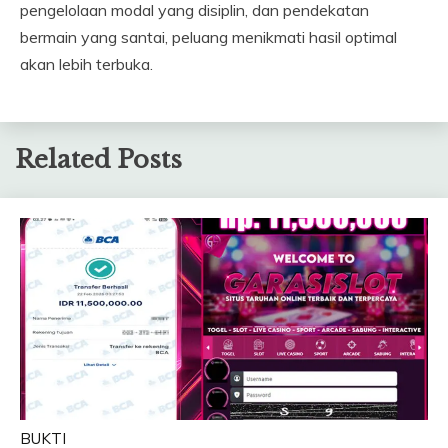
pengelolaan modal yang disiplin, dan pendekatan
bermain yang santai, peluang menikmati hasil optimal
akan lebih terbuka.
Related Posts
BUKTI