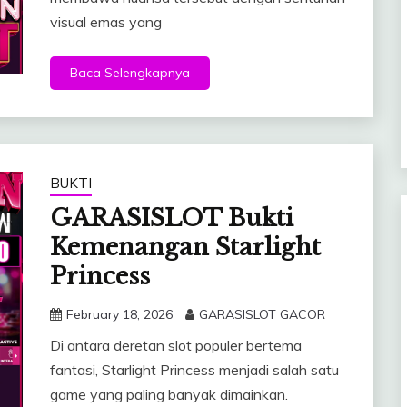
visual emas yang
Baca Selengkapnya
BUKTI
GARASISLOT Bukti
Kemenangan Starlight
Princess
February 18, 2026
GARASISLOT GACOR
Di antara deretan slot populer bertema
fantasi, Starlight Princess menjadi salah satu
game yang paling banyak dimainkan.