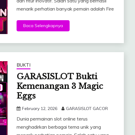
dan fitur inovatif. Salah satu yang berhasil
menarik perhatian banyak pemain adalah Fire
Baca Selengkapnya
BUKTI
GARASISLOT Bukti
Kemenangan 3 Magic
Eggs
February 12, 2026
GARASISLOT GACOR
Dunia permainan slot online terus
menghadirkan berbagai tema unik yang