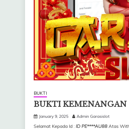
BUKTI
BUKTI KEMENANGAN 
January 9, 2025
Admin Garasislot
Selamat Kepada Id :
ID PE****AU88
Atas Wit