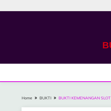
Skip
to
content
B
Home
BUKTI
BUKTI KEMENANGAN SLOT