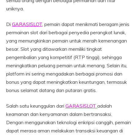
semua orang dengan berbagai permainan dan fitur
uniknya.
Di
GARASISLOT
, pemain dapat menikmati beragam jenis
permainan slot dari berbagai penyedia perangkat lunak,
yang memungkinkan pemain untuk meraih kemenangan
besar. Slot yang ditawarkan memiliki tingkat
pengembalian yang kompetitif (RTP tinggi), sehingga
meningkatkan peluang pemain untuk menang. Selain itu,
platform ini sering mengadakan berbagai promosi dan
bonus yang dapat meningkatkan keuntungan, termasuk
bonus selamat datang dan putaran gratis.
Salah satu keunggulan dari
GARASISLOT
adalah
keamanan dan kenyamanan dalam bertransaksi.
Dengan menggunakan teknologi enkripsi canggih, pemain
dapat merasa aman melakukan transaksi keuangan di