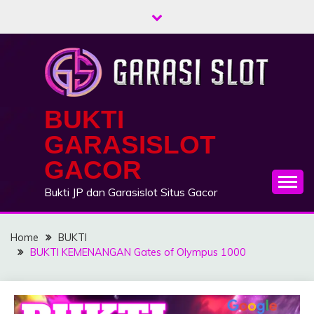
Skip
to
content
BUKTI
GARASISLOT
GACOR
Bukti JP dan Garasislot Situs Gacor
Home
BUKTI
BUKTI KEMENANGAN Gates of Olympus 1000