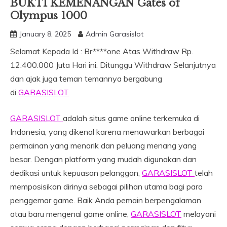
BUKTI KEMENANGAN Gates of
Olympus 1000
January 8, 2025
Admin Garasislot
Selamat Kepada Id : Br****one Atas Withdraw Rp.
12.400.000 Juta Hari ini. Ditunggu Withdraw Selanjutnya
dan ajak juga teman temannya bergabung
di
GARASISLOT
GARASISLOT
adalah situs game online terkemuka di
Indonesia, yang dikenal karena menawarkan berbagai
permainan yang menarik dan peluang menang yang
besar. Dengan platform yang mudah digunakan dan
dedikasi untuk kepuasan pelanggan,
GARASISLOT
telah
memposisikan dirinya sebagai pilihan utama bagi para
penggemar game. Baik Anda pemain berpengalaman
atau baru mengenal game online,
GARASISLOT
melayani