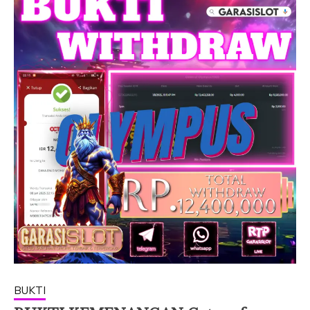
BUKTI