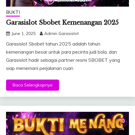
BUKTI
Garasislot Sbobet Kemenangan 2025
June 1, 2025
Admin Garasislot
Garasislot Sbobet tahun 2025 adalah tahun
kemenangan besar untuk para pecinta judi bola, dan
Garasislot hadir sebagai partner resmi SBOBET yang
siap menemani perjalanan cuan
Baca Selengkapnya