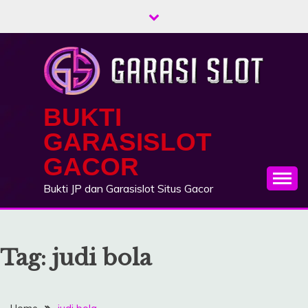
Skip
to
content
BUKTI
GARASISLOT
GACOR
Bukti JP dan Garasislot Situs Gacor
Tag:
judi bola