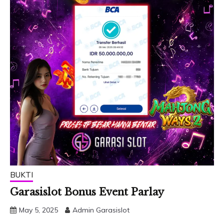
BUKTI
Garasislot Bonus Event Parlay
May 5, 2025
Admin Garasislot