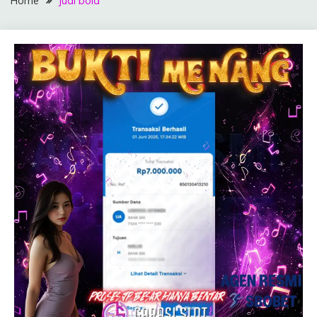
Home
judi bola