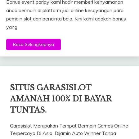
Bonus event parlay kami hadir memberi kenyamanan
anda bermain di platform judi online kesayangan para
pemain slot dan pencinta bola. Kini kami adakan bonus
yang
Baca Selengkapnya
SITUS GARASISLOT
AMANAH 100% DI BAYAR
TUNTAS.
Garasislot Merupakan Tempat Bermain Games Online
Terpercaya Di Asia, Dijamin Auto Winner Tanpa