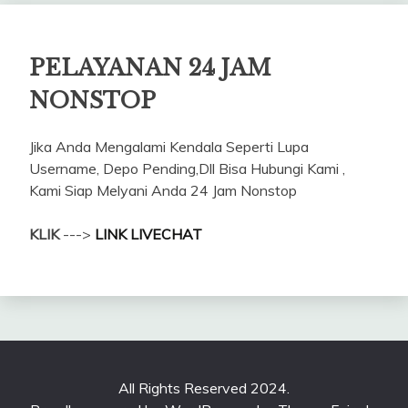
PELAYANAN 24 JAM
NONSTOP
Jika Anda Mengalami Kendala Seperti Lupa
Username, Depo Pending,Dll Bisa Hubungi Kami ,
Kami Siap Melyani Anda 24 Jam Nonstop
KLIK
--->
LINK LIVECHAT
All Rights Reserved 2024.