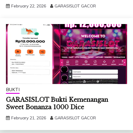
February 22, 2026
GARASISLOT GACOR
BUKTI
GARASISLOT Bukti Kemenangan
Sweet Bonanza 1000 Dice
February 21, 2026
GARASISLOT GACOR