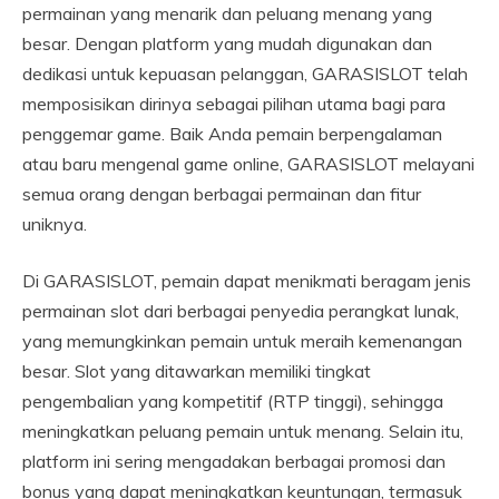
permainan yang menarik dan peluang menang yang
besar. Dengan platform yang mudah digunakan dan
dedikasi untuk kepuasan pelanggan, GARASISLOT telah
memposisikan dirinya sebagai pilihan utama bagi para
penggemar game. Baik Anda pemain berpengalaman
atau baru mengenal game online, GARASISLOT melayani
semua orang dengan berbagai permainan dan fitur
uniknya.
Di GARASISLOT, pemain dapat menikmati beragam jenis
permainan slot dari berbagai penyedia perangkat lunak,
yang memungkinkan pemain untuk meraih kemenangan
besar. Slot yang ditawarkan memiliki tingkat
pengembalian yang kompetitif (RTP tinggi), sehingga
meningkatkan peluang pemain untuk menang. Selain itu,
platform ini sering mengadakan berbagai promosi dan
bonus yang dapat meningkatkan keuntungan, termasuk