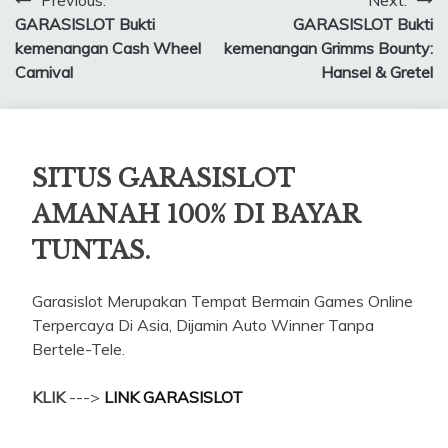
Post
Previous:
Next:
GARASISLOT Bukti
GARASISLOT Bukti
navigation
kemenangan Cash Wheel
kemenangan Grimms Bounty:
Carnival
Hansel & Gretel
SITUS GARASISLOT
AMANAH 100% DI BAYAR
TUNTAS.
Garasislot Merupakan Tempat Bermain Games Online
Terpercaya Di Asia, Dijamin Auto Winner Tanpa
Bertele-Tele.
KLIK
--->
LINK GARASISLOT