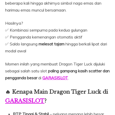
beberapa kali hingga akhirnya simbol naga emas dan
harimau emas muncul bersamaan.
Hasilnya?
✅ Kombinasi sempurna pada kedua gulungan
✅ Pengganda kemenangan otomatis aktif
✅ Saldo langsung
melesat tajam
hingga berkali lipat dari
modal awal
Momen inilah yang membuat Dragon Tiger Luck dijuluki
sebagai salah satu slot
paling gampang kasih scatter dan
pengganda besar
di
GARASISLOT
.
🔥 Kenapa Main Dragon Tiger Luck di
GARASISLOT
?
RTP Tinggi & Stabil
– peluang menang lebih besar