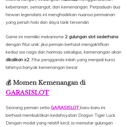
keberanian, semangat, dan kemenangan. Perpaduan dua
hewan legendaris ini menghadirkan nuansa permainan
yang penuh hoki dan daya tarik tersendiri.
Game ini memiliki mekanisme
2 gulungan slot sederhana
dengan fitur unik: jika pemain berhasil mengaktifkan
kedua sisi naga dan harimau sekaligus, kemenangan akan
dikalikan x2
. Fitur pengganda inilah yang menjadi kunci
lahirnya banyak kemenangan besar.
💰 Momen Kemenangan di
GARASISLOT
Seorang pemain setia
GARASISLOT
baru-baru ini
berhasil membuktikan kedahsyatan Dragon Tiger Luck.
Dengan modal yang relatif kecil, ia memutar gulungan