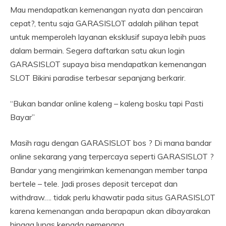
Mau mendapatkan kemenangan nyata dan pencairan
cepat?, tentu saja GARASISLOT adalah pilihan tepat
untuk memperoleh layanan eksklusif supaya lebih puas
dalam bermain. Segera daftarkan satu akun login
GARASISLOT supaya bisa mendapatkan kemenangan
SLOT Bikini paradise terbesar sepanjang berkarir.
“Bukan bandar online kaleng – kaleng bosku tapi Pasti
Bayar”
Masih ragu dengan GARASISLOT bos ? Di mana bandar
online sekarang yang terpercaya seperti GARASISLOT ?
Bandar yang mengirimkan kemenangan member tanpa
bertele – tele. Jadi proses deposit tercepat dan
withdraw…. tidak perlu khawatir pada situs GARASISLOT
karena kemenangan anda berapapun akan dibayarakan
hingga lunas kepada pemenang.