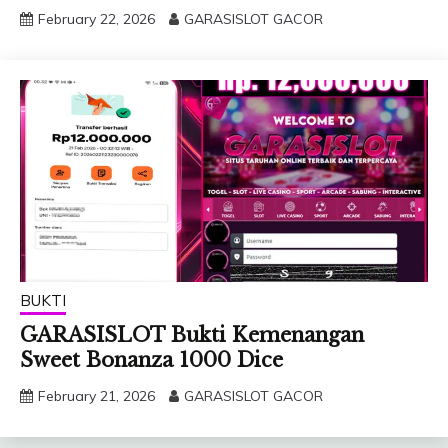
February 22, 2026
GARASISLOT GACOR
BUKTI
GARASISLOT Bukti Kemenangan
Sweet Bonanza 1000 Dice
February 21, 2026
GARASISLOT GACOR