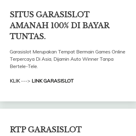
SITUS GARASISLOT
AMANAH 100% DI BAYAR
TUNTAS.
Garasislot Merupakan Tempat Bermain Games Online
Terpercaya Di Asia, Dijamin Auto Winner Tanpa
Bertele-Tele.
KLIK
--->
LINK GARASISLOT
RTP GARASISLOT