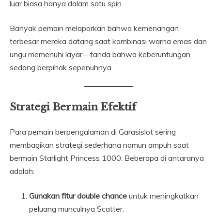
luar biasa hanya dalam satu spin.
Banyak pemain melaporkan bahwa kemenangan
terbesar mereka datang saat kombinasi warna emas dan
ungu memenuhi layar—tanda bahwa keberuntungan
sedang berpihak sepenuhnya.
Strategi Bermain Efektif
Para pemain berpengalaman di Garasislot sering
membagikan strategi sederhana namun ampuh saat
bermain Starlight Princess 1000. Beberapa di antaranya
adalah:
Gunakan fitur double chance
untuk meningkatkan
peluang munculnya Scatter.