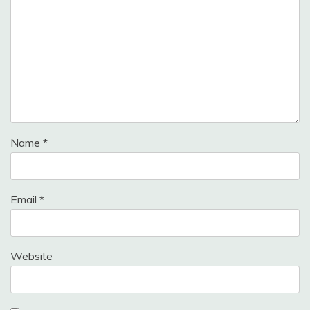
Name
*
Email
*
Website