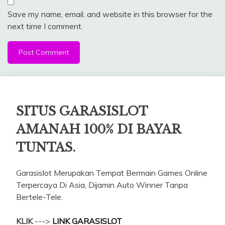
Save my name, email, and website in this browser for the
next time I comment.
SITUS GARASISLOT
AMANAH 100% DI BAYAR
TUNTAS.
Garasislot Merupakan Tempat Bermain Games Online
Terpercaya Di Asia, Dijamin Auto Winner Tanpa
Bertele-Tele.
KLIK
--->
LINK GARASISLOT