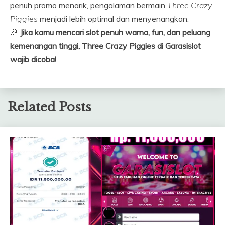
penuh promo menarik, pengalaman bermain
Three Crazy
Piggies
menjadi lebih optimal dan menyenangkan.
🎉
Jika kamu mencari slot penuh warna, fun, dan peluang
kemenangan tinggi, Three Crazy Piggies di Garasislot
wajib dicoba!
Related Posts