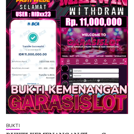
BUKTI