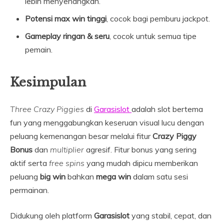
lebih menyenangkan.
Potensi max win tinggi
, cocok bagi pemburu jackpot.
Gameplay ringan & seru
, cocok untuk semua tipe
pemain.
Kesimpulan
Three Crazy Piggies
di
Garasislot
adalah slot bertema
fun yang menggabungkan keseruan visual lucu dengan
peluang kemenangan besar melalui fitur
Crazy Piggy
Bonus
dan
multiplier
agresif. Fitur bonus yang sering
aktif serta
free spins
yang mudah dipicu memberikan
peluang
big win
bahkan
mega win
dalam satu sesi
permainan.
Didukung oleh platform
Garasislot
yang stabil, cepat, dan