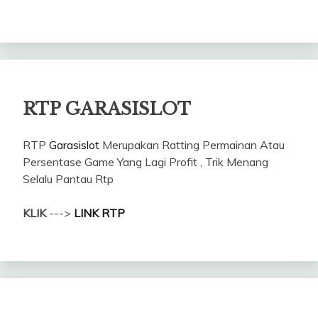
RTP GARASISLOT
RTP
Garasislot
Merupakan Ratting Permainan Atau
Persentase Game Yang Lagi Profit , Trik Menang
Selalu Pantau Rtp
KLIK
--->
LINK RTP