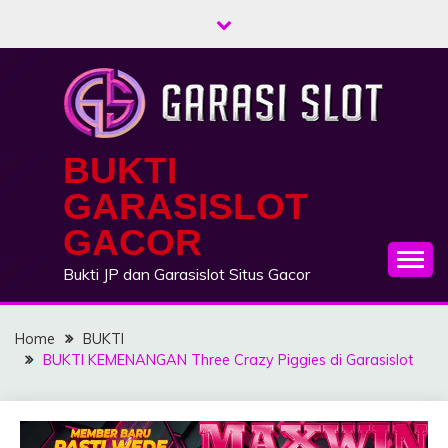
Skip
to
content
BUKTI
GARASISLOT
GACOR
Bukti JP dan Garasislot Situs Gacor
Home
BUKTI
BUKTI KEMENANGAN Three Crazy Piggies di Garasislot