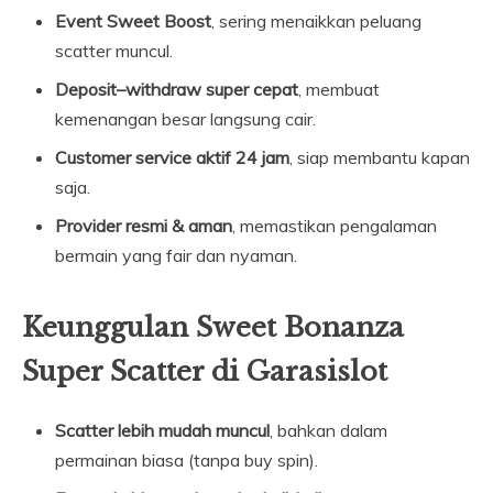
Event Sweet Boost
, sering menaikkan peluang
scatter muncul.
Deposit–withdraw super cepat
, membuat
kemenangan besar langsung cair.
Customer service aktif 24 jam
, siap membantu kapan
saja.
Provider resmi & aman
, memastikan pengalaman
bermain yang fair dan nyaman.
Keunggulan Sweet Bonanza
Super Scatter di Garasislot
Scatter lebih mudah muncul
, bahkan dalam
permainan biasa (tanpa buy spin).