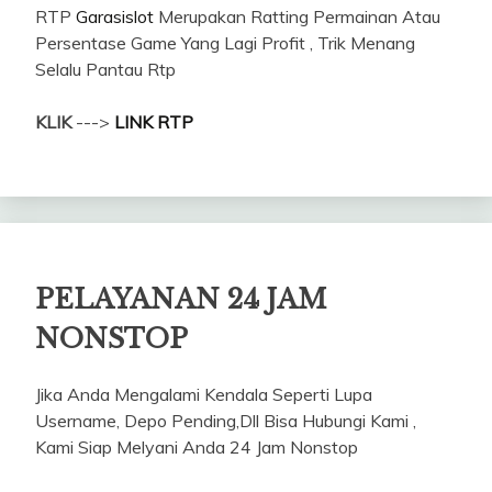
RTP
Garasislot
Merupakan Ratting Permainan Atau
Persentase Game Yang Lagi Profit , Trik Menang
Selalu Pantau Rtp
KLIK
--->
LINK RTP
PELAYANAN 24 JAM
NONSTOP
Jika Anda Mengalami Kendala Seperti Lupa
Username, Depo Pending,Dll Bisa Hubungi Kami ,
Kami Siap Melyani Anda 24 Jam Nonstop