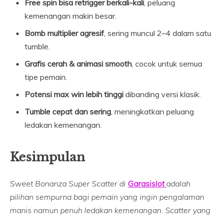
Free spin bisa retrigger berkali-kali
, peluang
kemenangan makin besar.
Bomb multiplier agresif
, sering muncul 2–4 dalam satu
tumble.
Grafis cerah & animasi smooth
, cocok untuk semua
tipe pemain.
Potensi max win lebih tinggi
dibanding versi klasik.
Tumble cepat dan sering
, meningkatkan peluang
ledakan kemenangan.
Kesimpulan
Sweet Bonanza Super Scatter di
Garasislot
adalah
pilihan sempurna bagi pemain yang ingin pengalaman
manis namun penuh ledakan kemenangan. Scatter yang