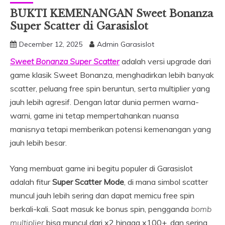
BUKTI KEMENANGAN Sweet Bonanza
Super Scatter di Garasislot
December 12, 2025
Admin Garasislot
Sweet Bonanza Super Scatter
adalah versi upgrade dari
game klasik Sweet Bonanza, menghadirkan lebih banyak
scatter, peluang free spin beruntun, serta multiplier yang
jauh lebih agresif. Dengan latar dunia permen warna-
warni, game ini tetap mempertahankan nuansa
manisnya tetapi memberikan potensi kemenangan yang
jauh lebih besar.
Yang membuat game ini begitu populer di Garasislot
adalah fitur
Super Scatter Mode
, di mana simbol scatter
muncul jauh lebih sering dan dapat memicu free spin
berkali-kali. Saat masuk ke bonus spin, pengganda
bomb
multiplier
bisa muncul dari x2 hingga x100+, dan sering