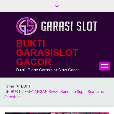
Skip
to
content
BUKTI
GARASISLOT
GACOR
Bukti JP dan Garasislot Situs Gacor
Home
BUKTI
BUKTI KEMENANGAN Sweet Bonanza Super Scatter di
Garasislot