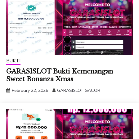
BUKTI
GARASISLOT Bukti Kemenangan
Sweet Bonanza Xmas
February 22, 2026
GARASISLOT GACOR