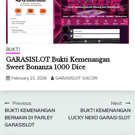
BUKTI
GARASISLOT Bukti Kemenangan
Sweet Bonanza 1000 Dice
February 21, 2026
GARASISLOT GACOR
Post
Previous:
Next:
BUKTI KEMENANGAN
BUKTI KEMENANGAN
navigation
BERMAIN DI PARLEY
LUCKY NEKO GARASI SLOT
GARASISLOT