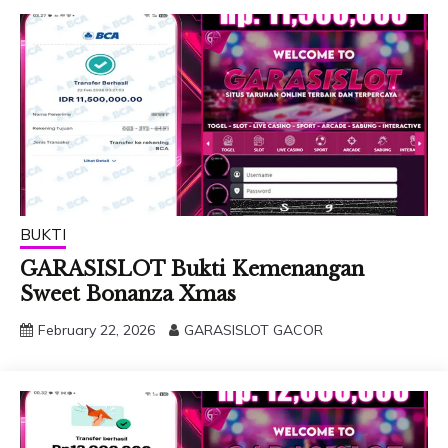
BUKTI
GARASISLOT Bukti Kemenangan
Sweet Bonanza Xmas
February 22, 2026
GARASISLOT GACOR