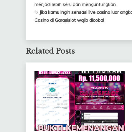
menjadi lebih seru dan menguntungkan.
✨
Jika kamu ingin sensasi live casino luar a
Casino di Garasislot wajib dicoba!
Related Posts