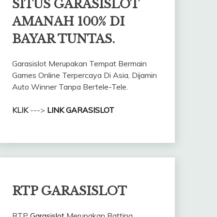
SITUS GARASISLOT
AMANAH 100% DI
BAYAR TUNTAS.
Garasislot Merupakan Tempat Bermain
Games Online Terpercaya Di Asia, Dijamin
Auto Winner Tanpa Bertele-Tele.
KLIK
--->
LINK GARASISLOT
RTP GARASISLOT
RTP
Garasislot
Merupakan Ratting