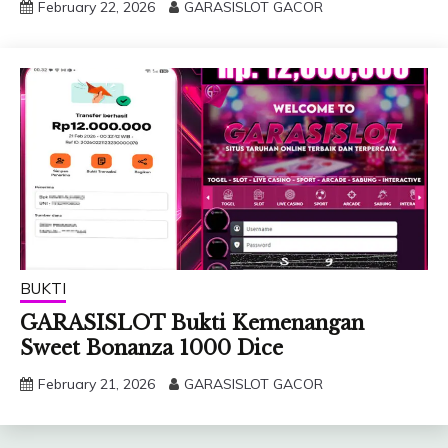
February 22, 2026
GARASISLOT GACOR
BUKTI
GARASISLOT Bukti Kemenangan
Sweet Bonanza 1000 Dice
February 21, 2026
GARASISLOT GACOR