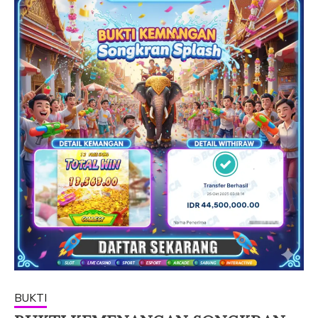
BUKTI