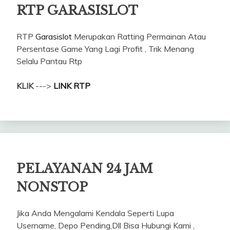
RTP GARASISLOT
RTP
Garasislot
Merupakan Ratting Permainan Atau
Persentase Game Yang Lagi Profit , Trik Menang
Selalu Pantau Rtp
KLIK
--->
LINK RTP
PELAYANAN 24 JAM
NONSTOP
Jika Anda Mengalami Kendala Seperti Lupa
Username, Depo Pending,Dll Bisa Hubungi Kami ,