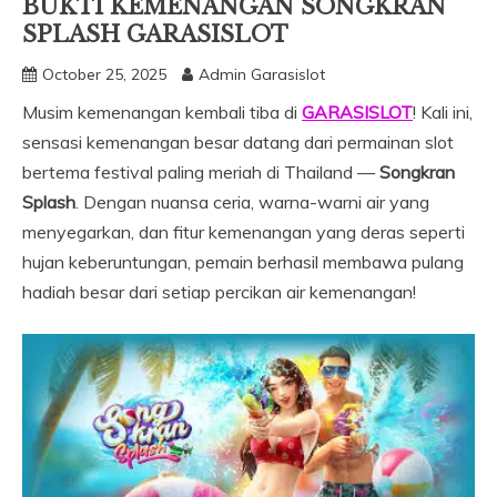
BUKTI KEMENANGAN SONGKRAN
SPLASH GARASISLOT
October 25, 2025
Admin Garasislot
Musim kemenangan kembali tiba di
GARASISLOT
! Kali ini,
sensasi kemenangan besar datang dari permainan slot
bertema festival paling meriah di Thailand —
Songkran
Splash
. Dengan nuansa ceria, warna-warni air yang
menyegarkan, dan fitur kemenangan yang deras seperti
hujan keberuntungan, pemain berhasil membawa pulang
hadiah besar dari setiap percikan air kemenangan!