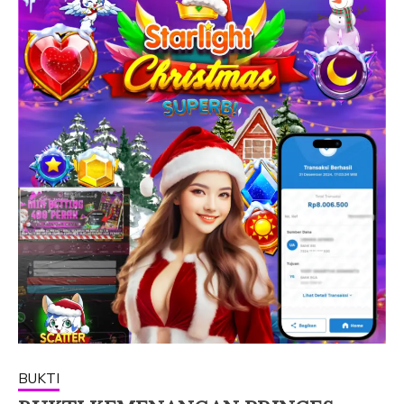
BUKTI