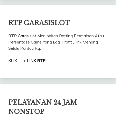
RTP GARASISLOT
RTP
Garasislot
Merupakan Ratting Permainan Atau
Persentase Game Yang Lagi Profit , Trik Menang
Selalu Pantau Rtp
KLIK
--->
LINK RTP
PELAYANAN 24 JAM
NONSTOP