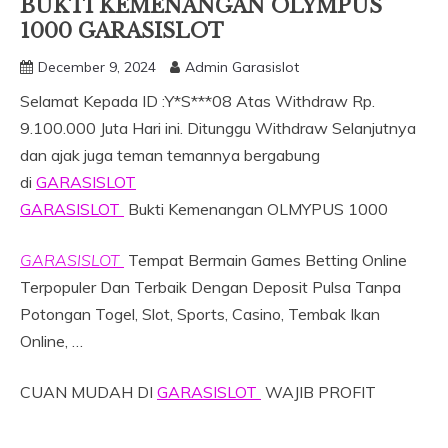
BUKTI KEMENANGAN OLYMPUS
1000 GARASISLOT
December 9, 2024
Admin Garasislot
Selamat Kepada ID :Y*S***08 Atas Withdraw Rp.
9.100.000 Juta Hari ini. Ditunggu Withdraw Selanjutnya
dan ajak juga teman temannya bergabung
di
GARASISLOT
GARASISLOT
Bukti Kemenangan OLMYPUS 1000
GARASISLOT
Tempat Bermain Games Betting Online
Terpopuler Dan Terbaik Dengan Deposit Pulsa Tanpa
Potongan Togel, Slot, Sports, Casino, Tembak Ikan
Online, …
CUAN MUDAH DI
GARASISLOT
WAJIB PROFIT