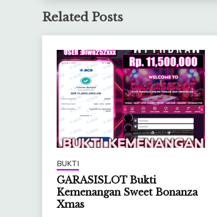
Related Posts
BUKTI
GARASISLOT Bukti
Kemenangan Sweet Bonanza
Xmas