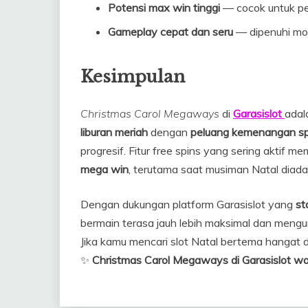
Potensi max win tinggi
— cocok untuk pe
Gameplay cepat dan seru
— dipenuhi mom
Kesimpulan
Christmas Carol Megaways
di
Garasislot
adal
liburan meriah
dengan
peluang kemenangan sp
progresif. Fitur free spins yang sering aktif 
mega win
, terutama saat musiman Natal diad
Dengan dukungan platform Garasislot yang
st
bermain terasa jauh lebih maksimal dan meng
Jika kamu mencari slot Natal bertema hangat
✨
Christmas Carol Megaways di Garasislot wa