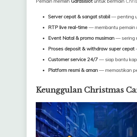
Pemain memilih
Garasislot
untuk bermain
Chri
Server cepat & sangat stabil
— penting 
RTP live real-time
— membantu pemain me
Event Natal & promo musiman
— sering 
Proses deposit & withdraw super cepat
—
Customer service 24/7
— siap bantu kap
Platform resmi & aman
— memastikan pe
Keunggulan Christmas Car