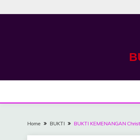
Skip
to
content
B
Home
BUKTI
BUKTI KEMENANGAN Christma