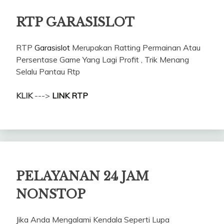
RTP GARASISLOT
RTP
Garasislot
Merupakan Ratting Permainan Atau
Persentase Game Yang Lagi Profit , Trik Menang
Selalu Pantau Rtp
KLIK
--->
LINK RTP
PELAYANAN 24 JAM
NONSTOP
Jika Anda Mengalami Kendala Seperti Lupa