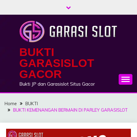
Skip
to
content
BUKTI
GARASISLOT
GACOR
Bukti JP dan Garasislot Situs Gacor
Home
BUKTI
BUKTI KEMENANGAN BERMAIN DI PARLEY GARASISLOT