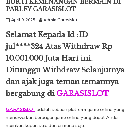
BUKTI KEMENANGAN BERMAIN DI
PARLEY GARASISLOT
April 9, 2025
Admin Garasislot
Selamat Kepada Id :ID
jul****324 Atas Withdraw Rp
10.001.000 Juta Hari ini.
Ditunggu Withdraw Selanjutnya
dan ajak juga teman temannya
bergabung di
GARASISLOT
GARASISLOT
adalah sebuah platform game online yang
menawarkan berbagai game online yang dapat Anda
mainkan kapan saja dan di mana saja.