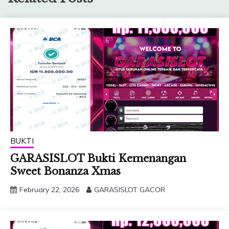
BUKTI
GARASISLOT Bukti Kemenangan
Sweet Bonanza Xmas
February 22, 2026
GARASISLOT GACOR