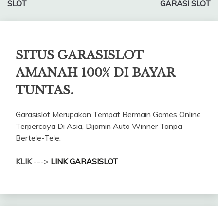
SLOT
GARASI SLOT
SITUS GARASISLOT
AMANAH 100% DI BAYAR
TUNTAS.
Garasislot Merupakan Tempat Bermain Games Online
Terpercaya Di Asia, Dijamin Auto Winner Tanpa
Bertele-Tele.
KLIK
--->
LINK GARASISLOT