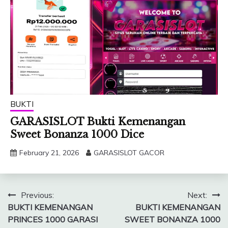
BUKTI
GARASISLOT Bukti Kemenangan
Sweet Bonanza 1000 Dice
February 21, 2026
GARASISLOT GACOR
Post
Previous:
Next:
BUKTI KEMENANGAN
BUKTI KEMENANGAN
navigation
PRINCES 1000 GARASI
SWEET BONANZA 1000